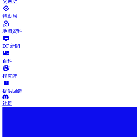
交易所
特勤局
地圖資料
DF 新聞
百科
撲克牌
提供回饋
社群