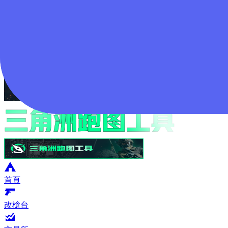
登入
首頁
改槍台