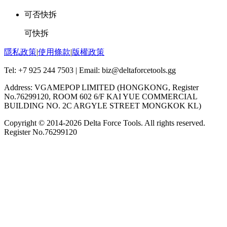
可否快拆
可快拆
隱私政策
|
使用條款
|
版權政策
Tel: +7 925 244 7503 | Email: biz@deltaforcetools.gg
Address: VGAMEPOP LIMITED (HONGKONG, Register
No.76299120, ROOM 602 6/F KAI YUE COMMERCIAL
BUILDING NO. 2C ARGYLE STREET MONGKOK KL)
Copyright © 2014-
2026
Delta Force Tools. All rights reserved.
Register No.76299120