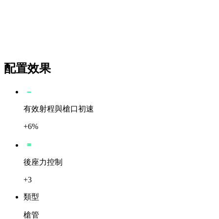
配置效果
有效射程與槍口初速
+6%
後座力控制
+3
類型
槍管