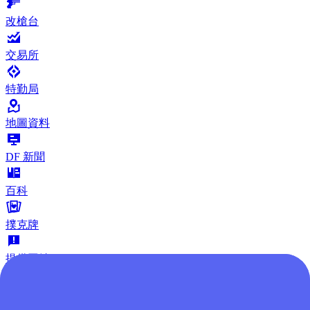
改槍台
交易所
特勤局
地圖資料
DF 新聞
百科
撲克牌
提供回饋
社群