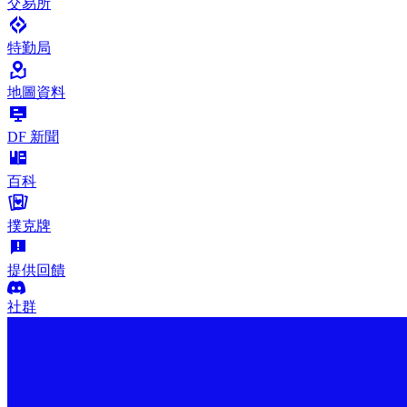
交易所
特勤局
地圖資料
DF 新聞
百科
撲克牌
提供回饋
社群