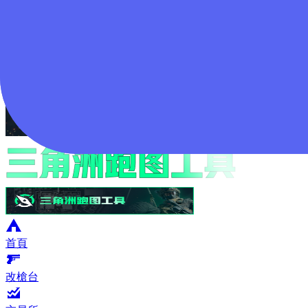
登入
首頁
改槍台