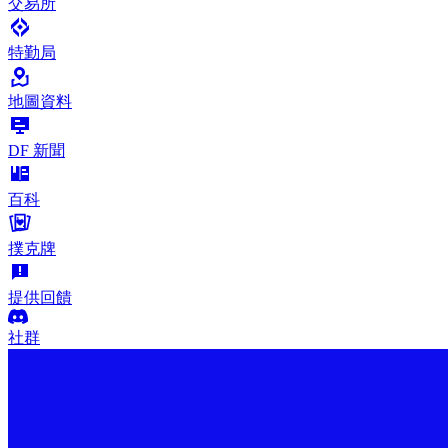
交易所
特勤局
地圖資料
DF 新聞
百科
撲克牌
提供回饋
社群