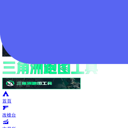
登入
首頁
改槍台